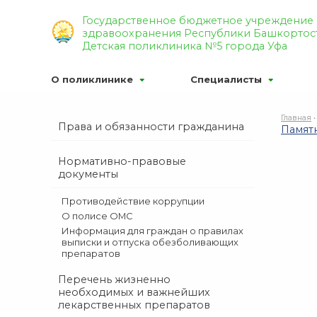
Р’РµСЂСЃРёСЏ РґР»СЏ СЃР»
Государственное бюджетное учреждение
здравоохранения Республики Башкортос
Р¦РІРµС‚РѕРІР°СЏ СЃС…РµРјР°
Детская поликлиника №5 города Уфа
О поликлинике
Специалисты
Главная
Права и обязанности гражданина
Памят
Нормативно-правовые
документы
Противодействие коррупции
O полисе ОМС
Информация для граждан о правилах
выписки и отпуска обезболивающих
препаратов
Перечень жизненно
необходимых и важнейших
лекарственных препаратов