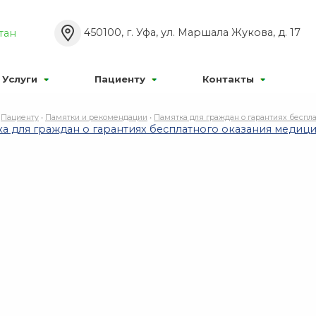
Р’РєР»
Р°Р±РѕРІРёРґСЏС‰РёС…:
Р Р°Р·РјРµСЂ С€СЂ
450100, г. Уфа, ул. Маршала Жукова, д. 17
тан
Р¦
Р¦
Р¦
Р’С‹РєР»
:
РР·РѕР±СЂР°Р¶РµРЅРёСЏ:
Услуги
Пациенту
Контакты
•
Пациенту
•
Памятки и рекомендации
•
Памятка для граждан о гарантиях беспл
ка для граждан о гарантиях бесплатного оказания меди