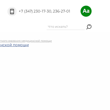
A
A
РёС„С‚Р°:
A
+7 (347) 230-17-30, 236-27-01
атного оказания медицинской помощи
цинской помощи