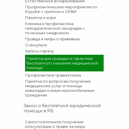
Естественное вскармливание
Профилактические мероприятия по
борьбе с гриппом и ОРВИ
Памятка о кори
Клиника и профилактика
геморрагической лихорадки с
почечным синдромом
Правда и мифы о прививках
О инсульте
Запись к врачу
Памятка для граждан о гарантиях
бесплатного оказания медицинской
помощи
Профилактика травматизма
Памятка по вопросам получения
медицинских услуг и помощи
инвалидам и иным маломобильным
гражданам
Закон о бесплатной юридической
помощи в РБ
Cамостоятельное получение
консультации о праве на меры