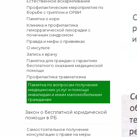
Естественное вскармливание
Профилактические мероприятия по
борьбе с гриппом и ОРВИ
Памятка о кори
Клиника и профилактика
геморрагической лихорадки с
почечным синдромом
Правда и мифы о прививках
О инсульте
Запись к врачу
Памятка для граждан о гарантиях
бесплатного оказания медицинской
помощи
Профилактика травматизма
Памятка по вопросам получения
медицинских услуг и помощи
инвалидам и иным маломобильным
гражданам
Закон о бесплатной юридической
помощи в РБ
Cамостоятельное получение
консультации о праве на меры