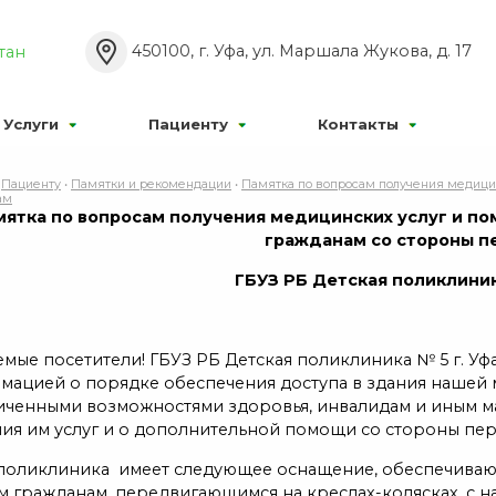
Р’РєР»
Р°Р±РѕРІРёРґСЏС‰РёС…:
Р Р°Р·РјРµСЂ С€СЂ
450100, г. Уфа, ул. Маршала Жукова, д. 17
тан
Р¦
Р¦
Р¦
Р’С‹РєР»
:
РР·РѕР±СЂР°Р¶РµРЅРёСЏ:
Услуги
Пациенту
Контакты
•
Пациенту
•
Памятки и рекомендации
•
Памятка по вопросам получения медиц
ам
мятка по вопросам получения медицинских услуг и 
гражданам со стороны п
ГБУЗ РБ Детская поликлиник
мые посетители! ГБУЗ РБ Детская поликлиника № 5 г. Уф
мацией о порядке обеспечения доступа в здания нашей 
иченными возможностями здоровья, инвалидам и иным м
ния им услуг и о дополнительной помощи со стороны пе
поликлиника имеет следующее оснащение, обеспечивающ
ам гражданам, передвигающимся на креслах-колясках, с 