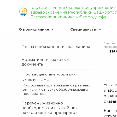
Р’РµСЂСЃРёСЏ РґР»СЏ СЃР»
Государственное бюджетное учреждение
здравоохранения Республики Башкортос
Р¦РІРµС‚РѕРІР°СЏ СЃС…РµРјР°
Детская поликлиника №5 города Уфа
О поликлинике
Специалисты
Главная
Права и обязанности гражданина
граждан
Па
Нормативно-правовые
документы
Противодействие коррупции
O полисе ОМС
Уважае
Информация для граждан о правилах
выписки и отпуска обезболивающих
инфор
препаратов
огран
оказа
Перечень жизненно
необходимых и важнейших
Наша 
лекарственных препаратов
услуг