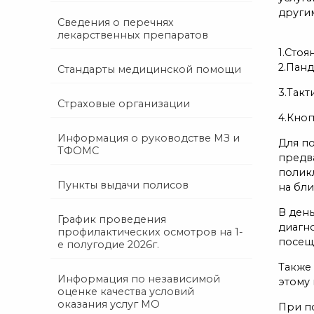
други
Сведения о перечнях
лекарственных препаратов
1.Стоя
2.Панд
Стандарты медицинской помощи
3.Так
Страховые организации
4.Кноп
Информация о руководстве МЗ и
Для п
ТФОМС
предв
поликл
Пункты выдачи полисов
на бл
В ден
График проведения
диагно
профилактических осмотров на 1-
посещ
е полугодие 2026г.
Также
Информация по независимой
этому 
оценке качества условий
оказания услуг МО
При п