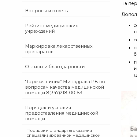
на пер
Вопросы и ответы
Допол
с
Рейтинг медицинских
учреждений
п
с
Маркировка лекарственных
о
препаратов
б
п
Отзывы и благодарности
и
д
"Горячая линия" Минздрава РБ по
вопросам качества медицинской
помощи 8(347)218-00-53
Порядок и условия
предоставления медицинской
помощи
Порядок и стандарты оказания
специализированной медицинской