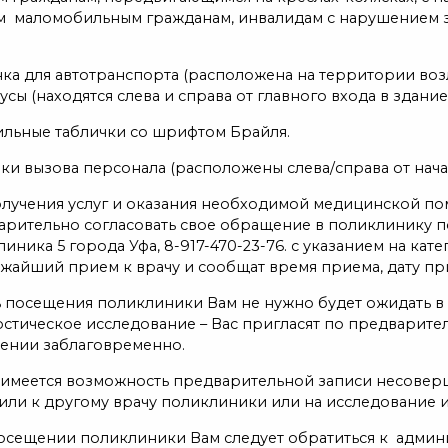
м маломобильным гражданам, инвалидам с нарушением 
нка для автотранспорта (расположена на территории воз
усы (находятся слева и справа от главного входа в здание)
тильные таблички со шрифтом Брайля.
ки вызова персонала (расположены слева/справа от нача
олучения услуг и оказания необходимой медицинской п
арительно согласовать свое обращение в поликлинику п
иника 5 города Уфа, 8-917-470-23-76. с указанием на ка
ижайший прием к врачу и сообщат время приема, дату пр
ь посещения поликлиники Вам не нужно будет ожидать в 
стическое исследование – Вас пригласят по предваритель
ении заблаговременно.
 имеется возможность предварительной записи несове
или к другому врачу поликлиники или на исследование и
осещении поликлиники Вам следует обратиться к админи