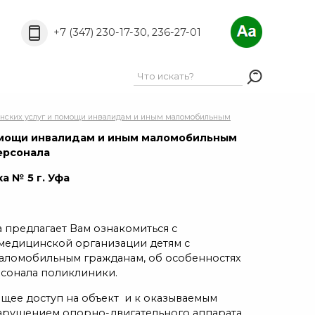
A
A
РёС„С‚Р°:
A
+7 (347) 230-17-30, 236-27-01
инских услуг и помощи инвалидам и иным маломобильным
помощи инвалидам и иным маломобильным
ерсонала
а № 5 г. Уфа
а предлагает Вам ознакомиться с
медицинской организации детям с
аломобильным гражданам, об особенностях
рсонала поликлиники.
ее доступ на объект и к оказываемым
нарушением опорно-двигательного аппарата,