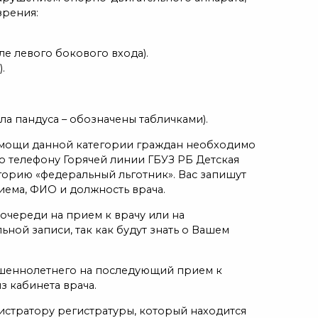
зрения:
ле левого бокового входа).
.
ла пандуса – обозначены табличками).
омощи данной категории граждан необходимо
о телефону Горячей линии ГБУЗ РБ Детская
тегорию «федеральный льготник». Вас запишут
иема, ФИО и должность врача.
очереди на прием к врачу или на
ной записи, так как будут знать о Вашем
ршеннолетнего на последующий прием к
з кабинета врача.
стратору регистратуры, который находится