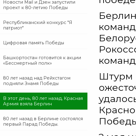
Новости Mail и Дзен запустили
проект к 80-летию Победы
Берлин
Республиканский конкурс "Я
команд
патриот"
Белору
Цифровая память Победы
Рокоссо
команд
Башкортостан готовится к акции
«Бессмертный полк»
Штурм 
80 лет назад над Рейхстагом
подняли Знамя Победы
ожесто
удалось
В этот день, 80 лет назад, Красная
Армия взяла Берлин
Красно
Победы
80 лет назад в Берлине состоялся
первый Парад Победы.