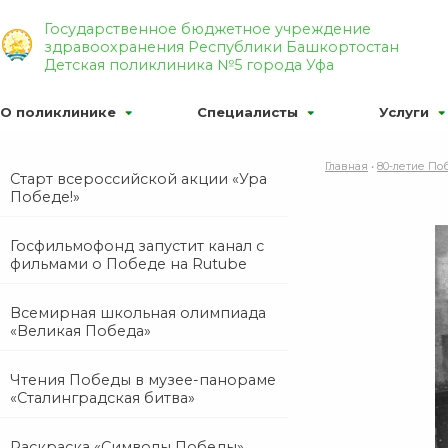
Р’РµСЂСЃРёСЏ РґР»СЏ СЃР»Р°Р±РѕРІРёРґСЏС‰Р
Государственное бюджетное учреждение
здравоохранения Республики Башкортостан
Р¦
Р¦
Р¦
Р¦РІРµС‚РѕРІР°СЏ СЃС…РµРјР°:
РР·РѕР±С
Детская поликлиника №5 города Уфа
О поликлинике
Специалисты
Услуги
Главная
•
80-летие По
Старт всероссийской акции «Ура
Победе!»
Госфильмофонд запустит канал с
фильмами о Победе на Rutube
Всемирная школьная олимпиада
«Великая Победа»
Чтения Победы в музее-панораме
«Сталинградская битва»
Раскраска «Символы Победы»