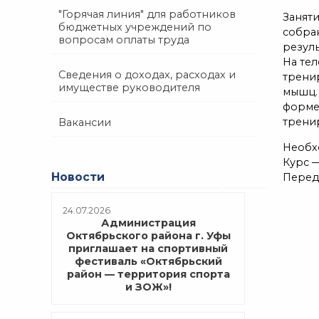
"Горячая линия" для работников
Занят
бюджетных учреждений по
собран
вопросам оплаты труда
резуль
На те
Сведения о доходах, расходах и
трени
имуществе руководителя
мышц.
форме
трени
Вакансии
Необх
Курс —
Новости
Перед
24.07.2026
Администрация
Октябрьского района г. Уфы
приглашает на спортивный
фестиваль «Октябрьский
район — территория спорта
и ЗОЖ»!