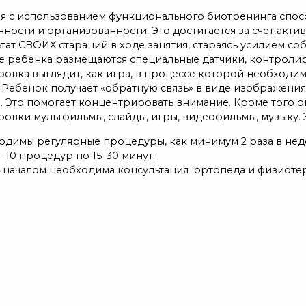
ия с использованием функционального биотренинга спос
ности и организованности. Это достигается за счет акти
тат СВОИХ стараний в ходе занятия, стараясь усилием со
ле ребенка размещаются специальные датчики, контрол
ровка выглядит, как игра, в процессе которой необход
 Ребенок получает «обратную связь» в виде изображения
. Это помогает концентрировать внимание. Кроме того о
ровки мультфильмы, слайды, игры, видеофильмы, музыку.
одимы регулярные процедуры, как минимум 2 раза в нед
 10 процедур по 15-30 минут.
 началом необходима консультация ортопеда и физиотер