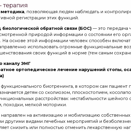
- терапия
 методика
, позволяющая людям наблюдать и контролиро
тивной регистрации этих функций.
 биологической обратной связи (БОС)
— это передача 
смотренной природой информации о состоянии его орган
. На основе этой информации человек способен включат
аправленно использовать огромные функциональные во
шенствования своих функций в норме (тем самым сохраня
о каналу ЭМГ
ратное ортопедическое лечение нарушений стопы, оса
а)
 функционального биотренинга, в котором сам пациент п
значается детям со сколиозом, плоскостопием, косолапо
ункциональных расстройствах: нестабильности шейного
, походки, мелкой моторики.
 направлен на активизацию и мобилизацию собственных 
и другими видами лечебных мероприятий и безболезне
ляет снизить или полностью отменить лекарственную наг