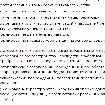
осстановление и тренировка мышечного чувства.
овышение сократительной способности мышц.
нижение активности гиперактивных мышц (релаксация).
оррекция патологических компенсаций и нарушений р
атологических синергии и синкинезий.
ормирование двигательных навыков.
ормирование навыка саморегуляции на основе диафрагм
ачение в восстановительном лечении и ме
еврологические расстройства – последствия заболеван
еребральный паралич, инсульт, последствия черепно-мозг
ртопедические заболевания – врожденные и приобрете
ппарата (врожденный вывих бедра, патология стопы, ско
равматические повреждения – последствия переломов и 
ухожилий.
ункциональные расстройства – нарушения опорно-двигат
олеющих детей или у лиц, с последствиями различных з
агрузку.