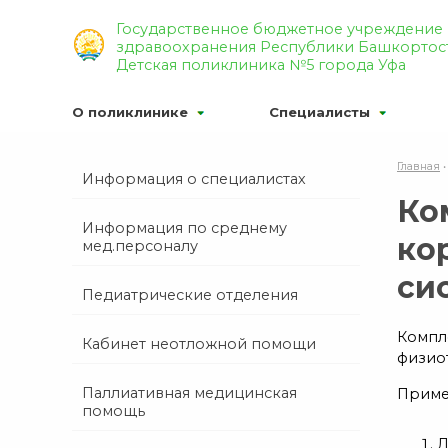
Р’РµСЂСЃРёСЏ РґР»СЏ СЃР»
Государственное бюджетное учреждение
здравоохранения Республики Башкортос
Р¦РІРµС‚РѕРІР°СЏ СЃС…РµРјР°
Детская поликлиника №5 города Уфа
О поликлинике
Специалисты
Главная
Информация о специалистах
Ко
Информация по среднему
ко
мед.персоналу
си
Педиатрические отделения
Компл
Кабинет неотложной помощи
физио
Паллиативная медицинская
Приме
помощь
Д