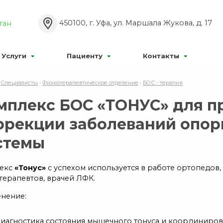
Р’РєР»
Р°Р±РѕРІРёРґСЏС‰РёС…:
Р Р°Р·РјРµСЂ С€СЂ
450100, г. Уфа, ул. Маршала Жукова, д. 17
тан
Р¦
Р¦
Р¦
Р’С‹РєР»
:
РР·РѕР±СЂР°Р¶РµРЅРёСЏ:
Услуги
Пациенту
Контакты
•
Специалисты
•
Физиотерапевтическое отделение
•
БОС - терапия
мплекс БОС «ТОНУС» для п
ррекции заболеваний опор
стемы
екс
«Тонус»
с успехом используется в работе ортопедов,
терапевтов, врачей ЛФК.
нение:
иагностика состояния мышечного тонуса и координиров