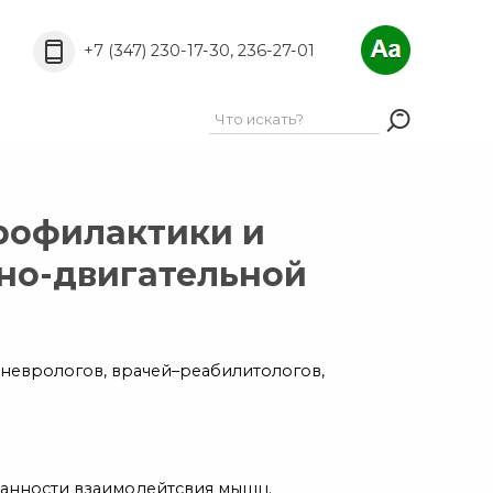
A
A
РёС„С‚Р°:
A
+7 (347) 230-17-30, 236-27-01
рофилактики и
но-двигательной
 неврологов, врачей–реабилитологов,
анности взаимодейтсвия мышц.