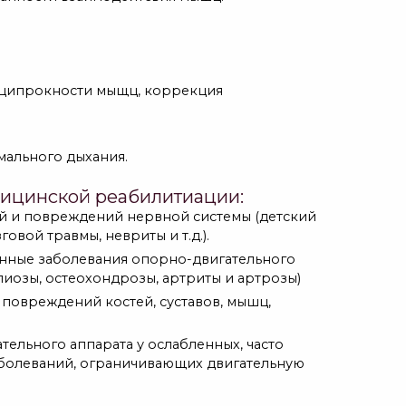
еципрокности мыщц, коррекция
ального дыхания.
дицинской реабилитиации:
ий и повреждений нервной системы (детский
овой травмы, невриты и т.д.).
нные заболевания опорно-двигательного
лиозы, остеохондрозы, артриты и артрозы)
повреждений костей, суставов, мышц,
ельного аппарата у ослабленных, часто
аболеваний, ограничивающих двигательную