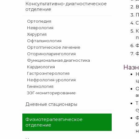
Консультативно-диагностическое
В
отделение
П
Ортопедия
С
Неврология
К
Хирургия
п
Офтальмология
Ф
Ортоптическое лечение
Ф
Оториноларингология
Функциональная диагностика
Назн
Кардиология
Гастроэнтерология
Н
Нефрология-урология
ц
Гинекология
О
ЭЭГ-мониторирование
а
Т
Дневные стационары
с
Ф
Физиотерапевтическое
б
отделение
н