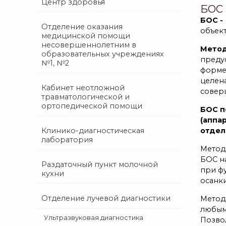
Центр здоровья
БОС 
БОС -
Отделение оказания
объек
медицинской помощи
несовершеннолетним в
Метод
образовательных учреждениях
преду
№1, №2
форме
целен
Кабинет неотложной
совер
травматологической и
ортопедической помощи
БОС п
(аппа
отдел
Клинико-диагностическая
лаборатория
Метод
БОС на
Раздаточный пункт молочной
при ф
кухни
осанки
Отделение лучевой диагностики
Метод
любым
Ультразвуковая диагностика
Позво