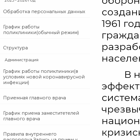
оборон
2025 - 2026 год
создан
Обработка персональных данных
1961 г
График работы
гражда
поликлиники(обычный режим)
разраб
Структура
населе
Администрация
График работы поликлиники(в
В наст
условиях новой коронавирусной
инфекции)
эффект
систем
Приемная главного врача
чрезвы
График приема заместитетелей
национ
главного врача
кризис
Правила внутреннего
распорядка.Запись на прием к