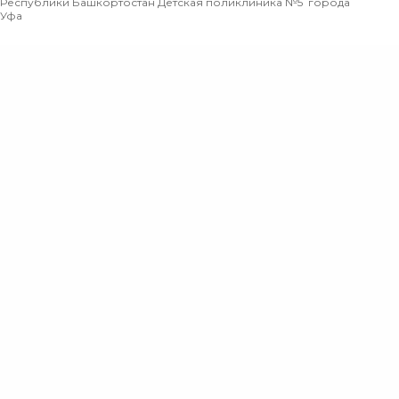
Республики Башкортостан Детская поликлиника №5 города
Уфа