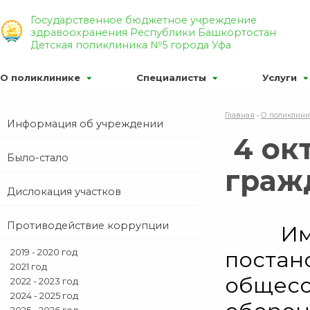
Р’РµСЂСЃРёСЏ РґР»СЏ СЃР»Р°Р±РѕРІРёРґСЏС‰Р
Государственное бюджетное учреждение
здравоохранения Республики Башкортостан
Р¦
Р¦
Р¦
Р¦РІРµС‚РѕРІР°СЏ СЃС…РµРјР°:
РР·РѕР±С
Детская поликлиника №5 города Уфа
О поликлинике
Специалисты
Услуги
Главная
•
О поликлин
Информация об учреждении
4 ок
Было-стало
граж
Дислокация участков
Противодействие коррупции
Именно
2019 - 2020 год
постан
2021 год
общесо
2022 - 2023 год
2024 - 2025 год