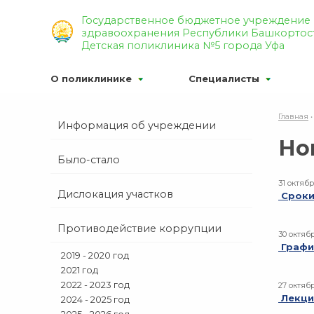
Р’РµСЂСЃРёСЏ РґР»СЏ СЃР»
Государственное бюджетное учреждение
здравоохранения Республики Башкортос
Р¦РІРµС‚РѕРІР°СЏ СЃС…РµРјР°
Детская поликлиника №5 города Уфа
О поликлинике
Специалисты
Главная
Информация об учреждении
Но
Было-стало
31 октябр
Дислокация участков
Сроки
Противодействие коррупции
30 октяб
Графи
2019 - 2020 год
2021 год
2022 - 2023 год
27 октяб
Лекци
2024 - 2025 год