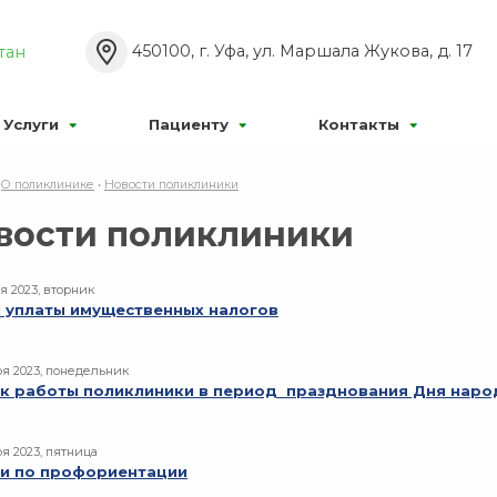
Р’РєР»
Р°Р±РѕРІРёРґСЏС‰РёС…:
Р Р°Р·РјРµСЂ С€СЂ
450100, г. Уфа, ул. Маршала Жукова, д. 17
тан
Р¦
Р¦
Р¦
Р’С‹РєР»
:
РР·РѕР±СЂР°Р¶РµРЅРёСЏ:
Услуги
Пациенту
Контакты
•
О поликлинике
•
Новости поликлиники
вости поликлиники
я 2023, вторник
 уплаты имущественных налогов
ря 2023, понедельник
к работы поликлиники в период празднования Дня наро
ря 2023, пятница
и по профориентации