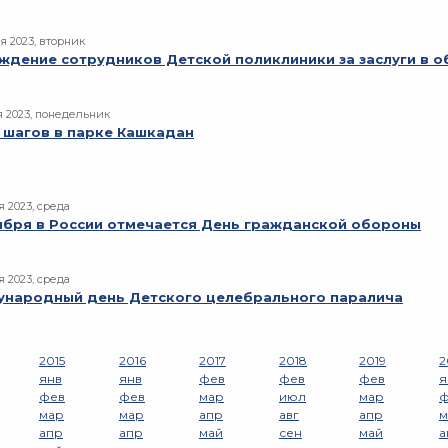
я 2023, вторник
ждение сотрудников Детской поликлиники за заслуги в 
я 2023, понедельник
 шагов в парке Кашкадан
я 2023, среда
ября в России отмечается День гражданской обороны
я 2023, среда
народный день Детского целебрального паралича
2015
2016
2017
2018
2019
2
янв
янв
фев
фев
фев
я
фев
фев
мар
июл
мар
ф
мар
мар
апр
авг
апр
м
апр
апр
май
сен
май
а