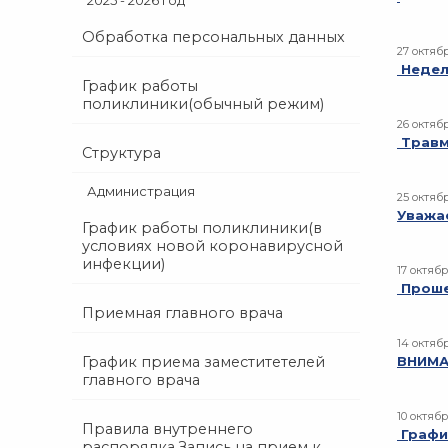
2025 - 2026 год
Обработка персональных данных
27 октяб
Недел
График работы
поликлиники(обычный режим)
26 октябр
Травм
Структура
Администрация
25 октяб
Уважа
График работы поликлиники(в
условиях новой коронавирусной
инфекции)
17 октябр
Прошел
Приемная главного врача
14 октябр
График приема заместитетелей
ВНИМА
главного врача
10 октябр
Правила внутреннего
Графи
распорядка.Запись на прием к