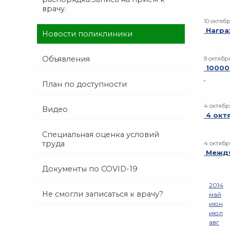
врачу.
10 октябр
Награ
Новости поликлиники
Объявления
9 октябр
10000
План по доступности
4 октябр
Видео
4 окт
Специальная оценка условий
труда
4 октябр
Между
Документы по COVID-19
2014
Не смогли записаться к врачу?
май
июн
июл
авг