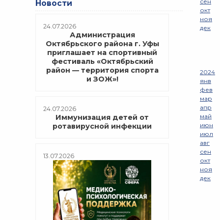
сен
Новости
окт
ноя
24.07.2026
дек
Администрация
Октябрьского района г. Уфы
приглашает на спортивный
фестиваль «Октябрьский
район — территория спорта
2024
и ЗОЖ»!
янв
фев
мар
апр
24.07.2026
май
Иммунизация детей от
июн
ротавирусной инфекции
июл
авг
сен
13.07.2026
окт
ноя
дек