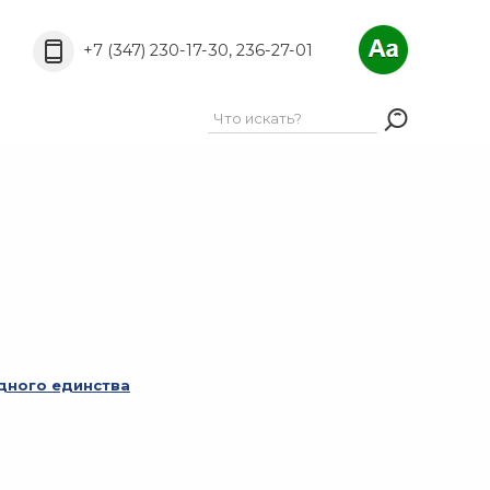
A
A
РёС„С‚Р°:
A
+7 (347) 230-17-30, 236-27-01
дного единства