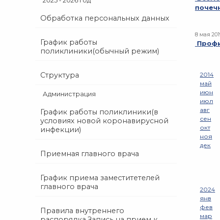
2025 - 2026 год
почеч
Обработка персональных данных
8 мая 201
График работы
Профи
поликлиники(обычный режим)
Структура
2014
май
июн
Администрация
июл
авг
График работы поликлиники(в
сен
условиях новой коронавирусной
окт
инфекции)
ноя
дек
Приемная главного врача
График приема заместитетелей
главного врача
2024
янв
фев
Правила внутреннего
мар
распорядка.Запись на прием к