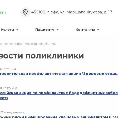
Р’РєР»
Р°Р±РѕРІРёРґСЏС‰РёС…:
Р Р°Р·РјРµСЂ С€СЂ
450100, г. Уфа, ул. Маршала Жукова, д. 17
тан
Р¦
Р¦
Р¦
Р’С‹РєР»
:
РР·РѕР±СЂР°Р¶РµРЅРёСЏ:
Услуги
Пациенту
Контакты
•
О поликлинике
•
Новости поликлиники
вости поликлиники
19, пятница
творительная профилактическая акция "Здоровые сердц
019, пятница
ссийская акция по профилактике йододефицитных забол
жет»
019, понедельник
жные риски инфицирования клещевым энцефалитом и ге