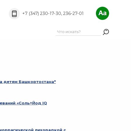
A
A
РёС„С‚Р°:
A
+7 (347) 230-17-30, 236-27-01
а детям Башкортостана"
еваний «Соль+Йод IQ
моррагической лихорадкой с