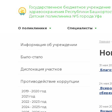
Р’РµСЂСЃРёСЏ РґР»СЏ СЃР»
Государственное бюджетное учреждение
здравоохранения Республики Башкортос
Р¦РІРµС‚РѕРІР°СЏ СЃС…РµРјР°
Детская поликлиника №5 города Уфа
О поликлинике
Специалисты
Главная
Информация об учреждении
Но
Было-стало
31 мая 20
Дислокация участков
Благо
Противодействие коррупции
24 мая 2
Всеро
2019 - 2020 год
сбере
2021 год
2022 - 2023 год
2024 - 2025 год
20 мая 2
Возмо