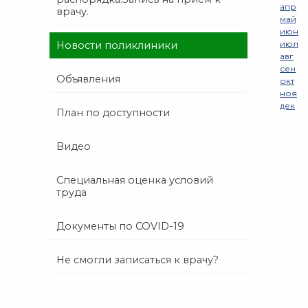
апр
врачу.
май
июн
июл
Новости поликлиники
авг
сен
Объявления
окт
ноя
дек
План по доступности
Видео
Специальная оценка условий
труда
Документы по COVID-19
Не смогли записаться к врачу?